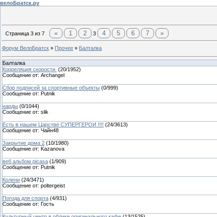
велоБратск.ру
«
1
2
4
5
6
7
»
Страница
3
из
7
3
Форум ВелоБратск
»
Прочее
»
Балталка
Балталка
Корреляция скорости.
(
20
/
1952
)
Сообщение от:
Archangel
Сбор подписей за спортивные объекты
(
0
/
999
)
Сообщение от:
Putnik
нарды
(
0
/
1044
)
Сообщение от:
slik
Есть в нашем Царстве СУПЕРГЕРОИ !!!!
(
24
/
3613
)
Сообщение от:
Чайн48
Закрытие дома 2
(
10
/
1980
)
Сообщение от:
Kazanova
веб альбом picasa
(
1
/
909
)
Сообщение от:
Putnik
Колени
(
24
/
3471
)
Сообщение от:
poltergeist
Погода для спорта
(
4
/
931
)
Сообщение от:
Гость
Культурный центр в облике оригинального кафе
(
13
/
1525
)