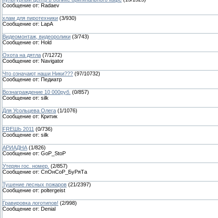
Сообщение от:
Radaev
хлам для пиротехники
(
3
/
930
)
Сообщение от:
LapA
Видеомонтаж, видеоролики
(
3
/
743
)
Сообщение от:
Hold
Охота на дятла
(
7
/
1272
)
Сообщение от:
Navigator
Что означают наши Ники???
(
97
/
10732
)
Сообщение от:
Педиатр
Вознаграждение 10 000руб.
(
0
/
857
)
Сообщение от:
silk
Для Усольцева Олега
(
1
/
1076
)
Сообщение от:
Критик
FRЕШЬ 2011
(
0
/
736
)
Сообщение от:
silk
АРИАДНА
(
1
/
826
)
Сообщение от:
GoP_StoP
Утерян гос. номер.
(
2
/
857
)
Сообщение от:
СпОнСоР_БуРяТа
Тушение лесных пожаров
(
21
/
2397
)
Сообщение от:
poltergeist
Гравировка логотипов!
(
2
/
998
)
Сообщение от:
Denial