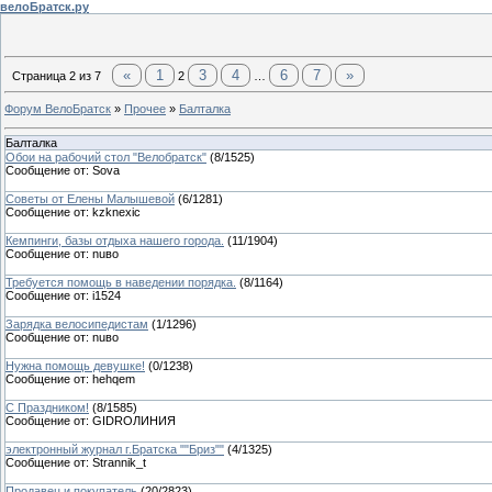
велоБратск.ру
«
1
3
4
6
7
»
Страница
2
из
7
2
…
Форум ВелоБратск
»
Прочее
»
Балталка
Балталка
Обои на рабочий стол "Велобратск"
(
8
/
1525
)
Сообщение от:
Sova
Советы от Елены Малышевой
(
6
/
1281
)
Сообщение от:
kzknexic
Кемпинги, базы отдыха нашего города.
(
11
/
1904
)
Сообщение от:
nuвo
Требуется помощь в наведении порядка.
(
8
/
1164
)
Сообщение от:
i1524
Зарядка велосипедистам
(
1
/
1296
)
Сообщение от:
nuвo
Нужна помощь девушке!
(
0
/
1238
)
Сообщение от:
hehqem
С Праздником!
(
8
/
1585
)
Сообщение от:
GIDROЛИНИЯ
электронный журнал г.Братска ""Бриз""
(
4
/
1325
)
Сообщение от:
Strannik_t
Продавец и покупатель
(
20
/
2823
)