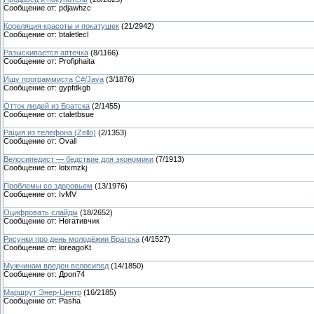
Сообщение от:
pdjawhzc
Кореляция красоты и покатушек
(
21
/
2942
)
Сообщение от:
btaletlecl
Разыскивается аптечка
(
8
/
1166
)
Сообщение от:
Profiphaita
Ищу программиста C#/Java
(
3
/
1876
)
Сообщение от:
gypfdkgb
Отток людей из Братска
(
2
/
1455
)
Сообщение от:
ctaletbsue
Рация из телефона (Zello)
(
2
/
1353
)
Сообщение от:
Ovall
Велосипедист — бедствие для экономики
(
7
/
1913
)
Сообщение от:
lotxmzkj
Проблемы со здоровьем
(
13
/
1976
)
Сообщение от:
IvMV
Оцифровать слайды
(
18
/
2652
)
Сообщение от:
Негативчик
Рисунки про день молодёжии Братска
(
4
/
1527
)
Сообщение от:
loreagoKt
Мужчинам вреден велосипед
(
14
/
1850
)
Сообщение от:
Дроп74
Маршрут Энер-Центр
(
16
/
2185
)
Сообщение от:
Pasha