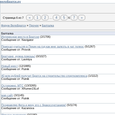
велоБратск.ру
«
1
2
4
5
7
»
Страница
6
из
7
…
6
Форум ВелоБратск
»
Прочее
»
Балталка
Балталка
Интересное место в Братске
(
2
/
1706
)
Сообщение от:
Navigator
Приехал учитьсяя в Пекин на год как мне залезть в чат телеос
(
5
/
1267
)
Сообщение от:
Provok
Братчане, нужна помощь!
(
0
/
1027
)
Сообщение от:
Laviniya
Новый крест
(
12
/
1885
)
Сообщение от:
Putnik
40 млн рублей получит Братск на строительство спорткомплекса
(
1
/
1112
)
Сообщение от:
Putnik
Осторожно: МТС
(
13
/
3265
)
Сообщение от:
XRumer23Lof
wap сайт
(
3
/
1145
)
Сообщение от:
Putnik
Поздравляю Фита и жену его с бракосочетанием!
(
5
/
1174
)
Сообщение от:
Kazanova
Иркутск подтопило
(
0
/
1180
)