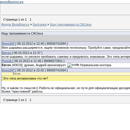
велоБратск.ру
Страница
1
из
1
1
Форум ВелоБратск
»
Балталка
»
Ищу программиста C#/Java
Ищу программиста C#/Java
Dron247
[ 08.10.2012 в 12:40 | 89500741694 ]
Моя шаражка расширяется, ищем человеков потихоньку. Пробуйте сами, предлагайте
Евген
[ 08.10.2012 в 21:37 ]
если шаражка, то увольте пробовать самому и предлагать знакомым. Это типа антир
Putnik
[ 08.10.2012 в 21:46 | 89086573911 ]
Евген
[40619]
, думаю, Андрей иронизирует.
Нормальная контора.
Dron247
[ 08.10.2012 в 22:02 | 89500741694 ]
Quote
(
Евген
)
Это типа антиреклама что ли?
Ну, в каком-то смысле=) Работа не официальная, но пути для официализации доходов
более "престижной" работы
Страница
1
из
1
1