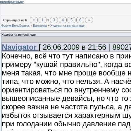
велоБратск.ру
«
1
3
4
5
6
»
Страница
2
из
6
2
Форум ВелоБратск
»
Балталка
»
Худеем на велосипеде
Худеем на велосипеде
Navigator
[ 26.06.2009 в 21:56 | 8902
Конечно, всё что тут написано в при
примеру "кушай правильно", когда во
меня такая, что мне проще вообще н
типа, что можно, что нельзя. А насчё
ориентироваться по внутреннему со
вышеописанные девайсы, но что то ж
скорее важна не частота пульса, а д
избыток отзывается характерным шум
при голодании обычно давление пада