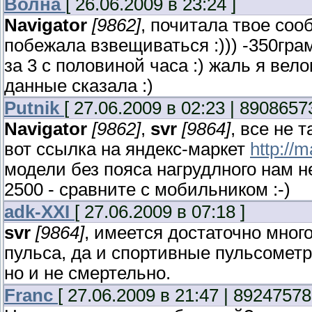
Волна
[ 26.06.2009 в 23:24 ]
Navigator
[9862]
, почитала твое соо
побежала взвещиваться :))) -350грам
за 3 с половиной часа :) жаль я вел
данные сказала :)
Putnik
[ 27.06.2009 в 02:23 | 8908657
Navigator
[9862]
,
svr
[9864]
, все не т
вот ссылка на яндекс-маркет
http://
модели без пояса нагрудлного нам не
2500 - сравните с мобильником :-)
adk-XXI
[ 27.06.2009 в 07:18 ]
svr
[9864]
, имеется достаточно мно
пульса, да и спортивные пульсомет
но и не смертельно.
Franc
[ 27.06.2009 в 21:47 | 89247578