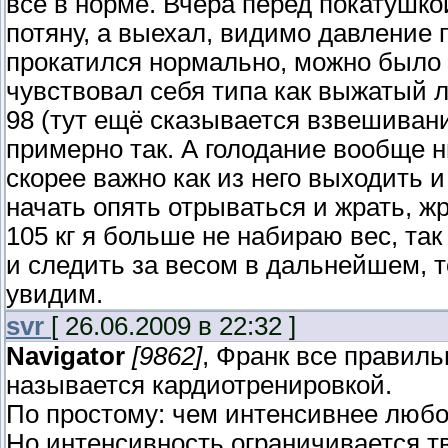
всё в норме. Вчера перед покатушко
потяну, а выехал, видимо давление
прокатился нормально, можно было б
чувствовал себя типа как выжатый л
98 (тут ещё сказывается взвешивани
примерно так. А голодание вообще н
скорее важно как из него выходить и
начать опять отрываться и жрать, жр
105 кг я больше не набираю вес, та
и следить за весом в дальнейшем, т
увидим.
svr
[ 26.06.2009 в 22:32 ]
Navigator
[9862]
, Франк все правиль
называется кардиотренировкой.
По простому: чем интенсивнее любо
Но интенсивность ограничивается тв