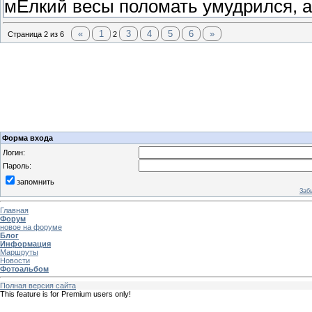
мЕлкий весы поломать умудрился, а 
«
1
3
4
5
6
»
Страница
2
из
6
2
Форма входа
Логин:
Пароль:
запомнить
Заб
Главная
Форум
новое на форуме
Блог
Информация
Маршруты
Новости
Фотоальбом
Полная версия сайта
This feature is for Premium users only!