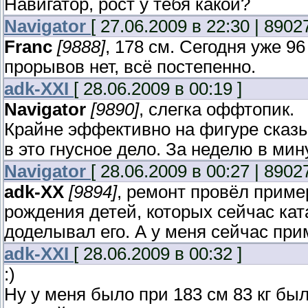
Навигатор, рост у тебя какой?
Navigator
[ 27.06.2009 в 22:30 | 8902
Franc
[9888]
, 178 см. Сегодня уже 96 
прорывов нет, всё постепенно.
adk-XXI
[ 28.06.2009 в 00:19 ]
Navigator
[9890]
, слегка оффтопик.
Крайне эффективно на фигуре сказы
в это гнусное дело. За неделю в мину
Navigator
[ 28.06.2009 в 00:27 | 8902
adk-XX
[9894]
, ремонт провёл пример
рождения детей, которых сейчас кат
доделывал его. А у меня сейчас при
adk-XXI
[ 28.06.2009 в 00:32 ]
:)
Ну у меня было при 183 см 83 кг был