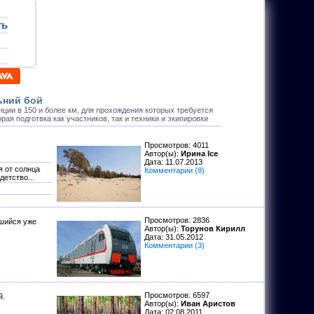
ть
ьний бой
нции в 150 и более км, для прохождения которых требуется
рая подготвка как участников, так и техники и экипировки
Просмотров: 4011
Автор(ы):
Ирина Ice
Дата:
11.07.2013
я от солнца
Комментарии (8)
етство...
Просмотров: 2836
вшийся уже
Автор(ы):
Торунов Кирилл
Дата:
31.05.2012
Комментарии (3)
Просмотров: 6597
й.
Автор(ы):
Иван Аристов
Дата:
02.08.2011