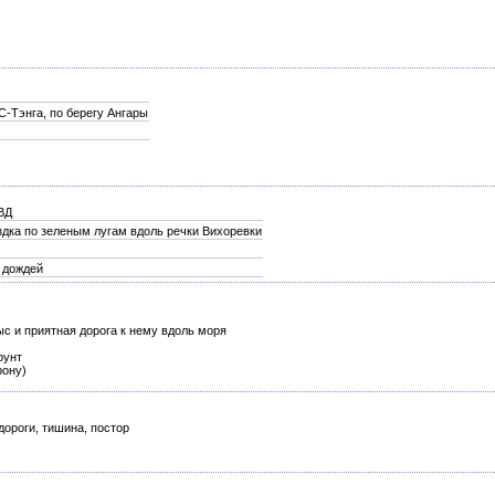
С-Тэнга, по берегу Ангары
ВД
здка по зеленым лугам вдоль речки Вихоревки
е дождей
с и приятная дорога к нему вдоль моря
рунт
рону)
ороги, тишина, постор