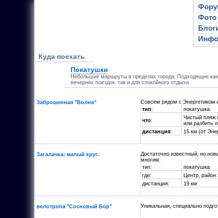
Фору
Фото
Блог
Инф
Куда поехать
Покатушки
Небольшие маршруты в пределах города. Подходящие как
вечерних поездок, так и для спокойного отдыха
Совсем рядом с Энергетиком 
Заброшенная "Волна"
тип
:
покатушка
Чистый пляж 
что
:
или разбить л
дистанция
:
15 км (от Эне
Достаточно известный, но нов
Загалачка: малый круг.
многим.
тип:
покатушка
где:
Центр, район
дистанция:
19 км
Уникальная, специально подго
велотропа "Сосновый Бор"