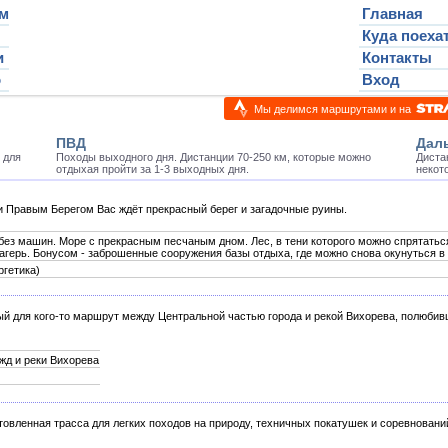
м
Главная
Куда поеха
и
Контакты
о
Вход
Мы делимся маршрутами и на
ПВД
Дал
 для
Походы выходного дня. Дистанции 70-250 км, которые можно
Диста
отдыхая пройти за 1-3 выходных дня.
некото
и Правым Берегом Вас ждёт прекрасный берег и загадочные руины.
без машин. Море с прекрасным песчаным дном. Лес, в тени которого можно спрятатьс
агерь. Бонусом - заброшенные сооружения базы отдыха, где можно снова окунуться в д
ргетика)
ый для кого-то маршрут между Центральной частью города и рекой Вихорева, полюби
 жд и реки Вихорева
товленная трасса для легких походов на природу, техничных покатушек и соревновани