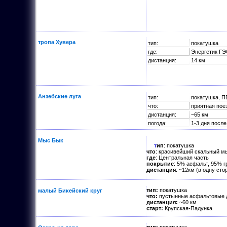
тропа Хувера
тип:
покатушка
где:
Энергетик ГЭ
дистанция:
14 км
Анзебские луга
тип:
покатушка, П
что:
приятная пое
дистанция:
~65 км
погода:
1-3 дня посл
Мыс Бык
тип
: покатушка
что
: красивейший скальный мы
где
: Центральная часть
покрытие
: 5% асфальт, 95% г
дистанция
: ~12км (в одну сто
тип:
покатушка
малый Бикейский круг
что:
пустынные асфальтовые д
дистанция:
~60 км
старт:
Крупская-Падунка