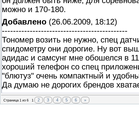
он должен быть ниже, для соревнов
можно и 170-180.
Добавлено
(26.06.2009, 18:12)
---------------------------------------------
Тономер возить не нужно, спец датч
спидометру они дорогие. Ну вот вы
адидас и самсунг мне обошелся в 11 
хороший телефон со спец приложения
"блютуз" очень компактный и удобн
Да думаю не дорогих брендов хватае
2
3
4
5
6
»
Страница
1
из
6
1