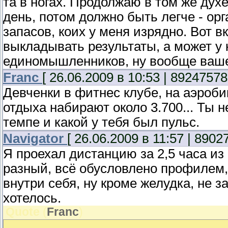
та в ногах. Продолжаю в том же духе
день, потом должно быть легче - ор
запасов, коих у меня изрядно. Вот в
выкладывать результаты, а может у к
единомышленников, ну вообще ваше
Franc
[ 26.06.2009 в 10:53 | 89247578
Девченки в фитнес клубе, на аэробике
отдыха набирают около 3.700... Ты н
темпе и какой у тебя был пульс.
Navigator
[ 26.06.2009 в 11:57 | 8902
Я проехал дистанцию за 2,5 часа из
разный, всё обусловлено профилем, 
внутри себя, ну кроме желудка, не 
хотелось.
Quote
(
Franc
)