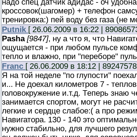
надо спец датчик адидас - оч удобна
кроссовок(шагомер) + телефон самс
тренировка:) пей воду без газа (не 
Putnik
[ 26.06.2009 в 16:22 | 8908657
Pasha
[9847]
, ну а что я, что Навига
ощущается - при любом пульсе комф
тепло и влажно, при "переборе" пул
Franc
[ 26.06.2009 в 18:12 | 89247578
Я на той неделе "по глупости" поехал
и... Не доехал километров 7 - тепло
головокружение и.т.д. Теперь знаю ч
занимается спортом, могут не расчи
легкие и сердце слабое:( а про реж
Навигатора. 130 - 140 это оптималь
нужно стабильно, для лучшего резул