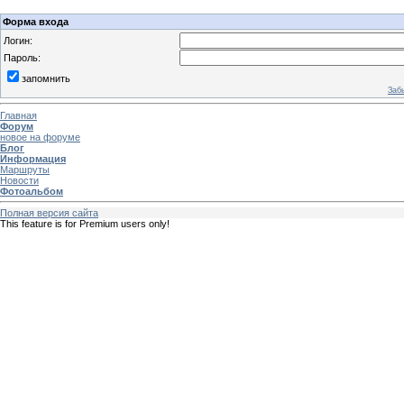
Форма входа
Логин:
Пароль:
запомнить
Заб
Главная
Форум
новое на форуме
Блог
Информация
Маршруты
Новости
Фотоальбом
Полная версия сайта
This feature is for Premium users only!