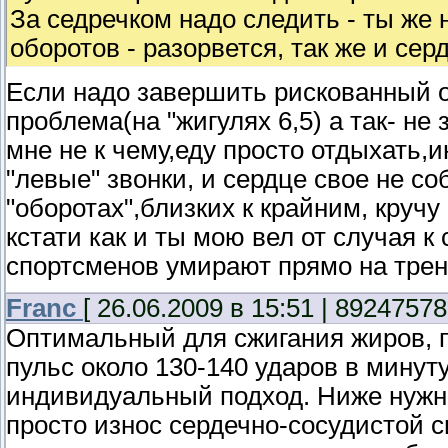
За седречком надо следить - ты же 
оборотов - разорвется, так же и сер
Если надо завершить рискованный об
проблема(на "жигулях 6,5) а так- н
мне не к чему,еду просто отдыхать,
"левые" звонки, и сердце свое не с
"оборотах",близких к крайним, кручу
кстати как и ты мою вел от случая к
спортсменов умирают прямо на трени
Franc
[ 26.06.2009 в 15:51 | 89247578
Оптимальный для сжигания жиров, пр
пульс около 130-140 ударов в минут
индивидуальный подход. Ниже нужног
просто износ сердечно-сосудистой 