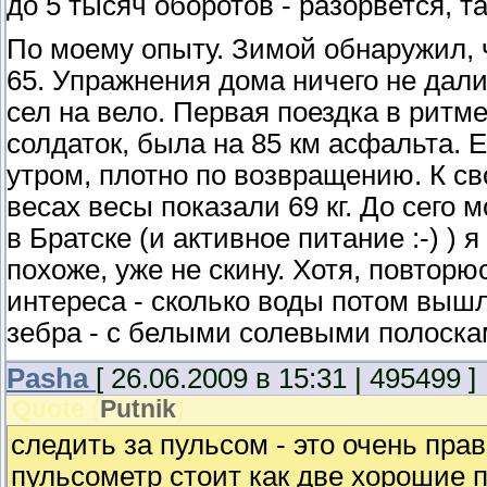
до 5 тысяч оборотов - разорвется, та
По моему опыту. Зимой обнаружил, ч
65. Упражнения дома ничего не дали,
сел на вело. Первая поездка в ритме
солдаток, была на 85 км асфальта. 
утром, плотно по возвращению. К с
весах весы показали 69 кг. До сего 
в Братске (и активное питание :-) ) 
похоже, уже не скину. Хотя, повторю
интереса - сколько воды потом вышл
зебра - с белыми солевыми полоскам
Pasha
[ 26.06.2009 в 15:31 | 495499 ]
Quote
(
Putnik
)
следить за пульсом - это очень пра
пульсометр стоит как две хорошие 