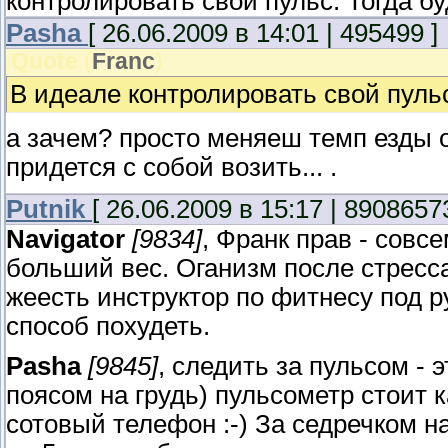
контролировать свой пульс. Тогда бу
Pasha
[ 26.06.2009 в 14:01 | 495499 ]
Quote
(
Franc
)
В идеале контролировать свой пульс.
а зачем? просто меняеш темп езды о
придется с собой возить... .
Putnik
[ 26.06.2009 в 15:17 | 8908657
Navigator
[9834]
, Франк прав - совс
больший вес. Оганизм после стресса
жеесть инструктор по фитнесу под рук
способ похудеть.
Pasha
[9845]
, следить за пульсом - 
поясом на грудь) пульсометр стоит 
сотовый телефон :-) За седречком н