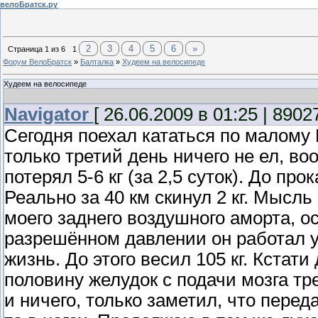
велоБратск.ру
2
3
4
5
6
»
Страница
1
из
6
1
Форум ВелоБратск
»
Балталка
»
Худеем на велосипеде
Худеем на велосипеде
Navigator
[ 26.06.2009 в 01:25 | 8902
Сегодня поехал кататься по малому 
только третий день ничего не ел, воо
потерял 5-6 кг (за 2,5 суток). До про
Реально за 40 км скинул 2 кг. Мысл
моего заднего воздушного аморта, о
разрешённом давлении он работал у
жизнь. До этого весил 105 кг. Кстат
половину желудок с подачи мозга тре
и ничего, только заметил, что перед