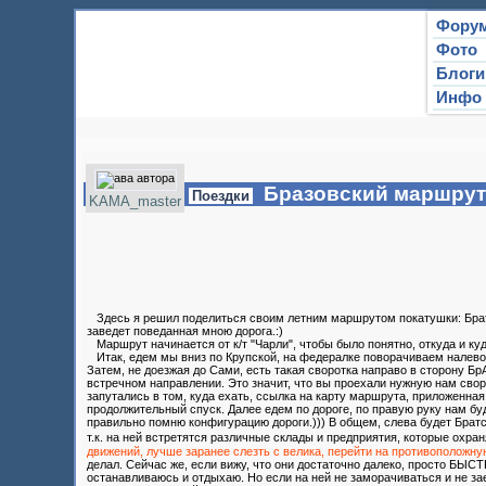
Фору
Фото
Блоги
Инфо
Бразовский маршрут,
Поездки
KAMA_master
Здесь я решил поделиться своим летним маршрутом покатушки: Братск
заведет поведанная мною дорога.:)
Маршрут начинается от к/т "Чарли", чтобы было понятно, откуда и куд
Итак, едем мы вниз по Крупской, на федералке поворачиваем налево,
Затем, не доезжая до Сами, есть такая своротка направо в сторону БрА
встречном направлении. Это значит, что вы проехали нужную нам свор
запутались в том, куда ехать, ссылка на карту маршрута, приложенная
продолжительный спуск. Далее едем по дороге, по правую руку нам бу
правильно помню конфигурацию дороги.))) В общем, слева будет Братск
т.к. на ней встретятся различные склады и предприятия, которые охра
движений, лучше заранее слезть с велика, перейти на противоположну
делал. Сейчас же, если вижу, что они достаточно далеко, просто БЫ
останавливаюсь и отдыхаю. Но если на ней не заморачиваться и не зае