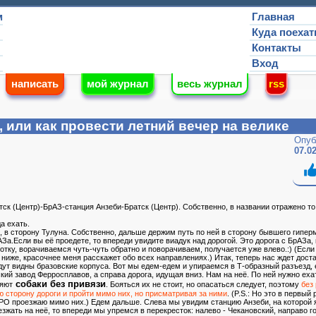
м
Главная
Куда поехат
Контакты
Вход
написать
мой журнал
весь журнал
rss
 или как провести летний вечер на велике
Опуб
07.0
 (Центр)-БрАЗ-станция Анзеби-Братск (Центр). Собственно, в названии отражено то,
а ехать.
 в сторону Тулуна. Собственно, дальше держим путь по ней в сторону бывшего гипер
За.Если вы её проедете, то впереди увидите виадук над дорогой. Это дорога с БрАЗа, 
отку, ворачиваемся чуть-чуть обратно и поворачиваем, получается уже влево.:) (Если
 ниже, красочнее меня расскажет обо всех направлениях.) Итак, теперь нас ждет дост
дут видны бразовские корпуса. Вот мы едем-едем и упираемся в Т-образный разъезд, 
ий завод Ферросплавов, а справа дорога, идущая вниз. Нам на неё. По ней нужно ехат
собаки без привязи
няют
. Бояться их не стоит, но опасаться следует, поэтому
без
ю сторону дороги и пройти мимо них, но присматривая за ними
. (P.S.: Но это в первый 
СТРО проезжаю мимо них.) Едем дальше. Слева мы увидим станцию Анзеби, на которой 
зжать на неё, то впереди мы упремся в перекресток: налево - Чекановский, направо г