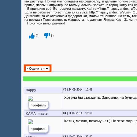
как раз туда. По ней мы попадаем на федералку, и дальше по уже знак
прямо, чтобы, например, по Коммунальной заехать в город, кому как н
В принципе всё. Вот ссылка на карту: <a href="http://maps.yandex.
Если не работает, то вот прямая ссылка: http://maps.yandex.ru/?um=
Движение, за исключением федеральки, малоинтенсивное, но есть, так ч
на поезда.) Протяженность маршрута, по данным Яндекс.Карт, 31 км, но 
Приятной велопрогулки!
0
0
Happy
#5 | 24.09.2014 10:43
Хотела бы съездить. Запомню, на будущий
профиль
KAMA_master
#4 | 11.02.2014 18:31
Котик, можно, почему нет.) Но этот маршр
профиль
#3 | 10.02.2014 22:49