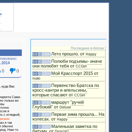
ь
Последнее в блогах
Лето прошло. от
Happy
0.0
1
2368
ликовано:
Полюби подъемы- иначе
5.0
4
2215
2.2014
они полюбят тебя от
CCGirl
0
0
Мой Красспорт 2015 от
0.0
0
1254
nuвo
Первенство Братска по
5.0
4
1530
 куда Вас
кросс-кантри и апельсины,
которые спасают от
CCGirl
маркета Сами.
но только во
маршрут "ручей
5.0
6
3735
 вы
Глубокий" от
Deluxe
аточно
если я
Первая зима прошла... На
5.0
1
1292
ь с оглядкой,
колесах. от
 резких
Happy
раз я так
Маленькая заметка по
я обычно
5.0
9
1520
ород. Нам-то
битуму. от
Dron247