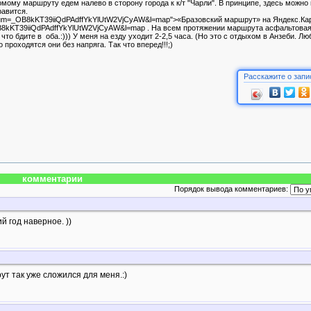
омому маршруту едем налево в сторону города к к/т "Чарли". В принципе, здесь можно
равится.
ru/?um=_OB8kKT39iiQdPAdffYkYlUtW2VjCyAW&l=map">«Бразовский маршрут» на Яндекс.Кар
_OB8kKT39iiQdPAdffYkYlUtW2VjCyAW&l=map . На всем протяжении маршрута асфальтовая
то бдите в оба.:))) У меня на езду уходит 2-2,5 часа. (Но это с отдыхом в Анзеби. Л
проходятся они без напряга. Так что вперед!!!;)
Расскажите о запи
комментарии
Порядок вывода комментариев:
 год наверное. ))
ут так уже сложился для меня.:)