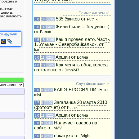
 проехать и
тах</a> .
 дорога.
Самые читаемые
юблю поглазеть
535 ёжиков от
Putnik
5.0
14
6695
Жили были ... бедуины :)
5.0
11
6425
от
Волна
си друзьям.
Как я провел лето. Часть
4.5
15
5955
1. Улькан - Северобайкальск. от
Ice
Аршан от
Волна
5.0
11
5225
Как менять обод колеса
4.8
13
5205
на коленке от
Dron247
Случайные записи
КАК Я БРОСИЛ ПИТЬ от
5.0
0
2867
mist
Загалачка 20 марта 2010
4.7
5
2440
(фотоотчет) от
Putnik
Аршан от
Волна
5.0
11
5225
Наличие товаров на
5.0
0
3312
сайте от
IvMV
покатуха от
Bright
3.0
0
2394