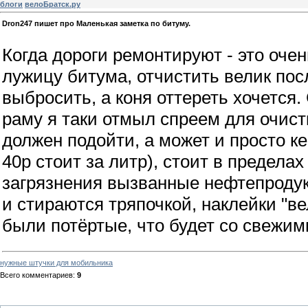
блоги
велоБратск.ру
Dron247 пишет про Маленькая заметка по битуму.
Когда дороги ремонтируют - это очен
лужицу битума, отчистить велик пос
выбросить, а коня оттереть хочется.
раму я таки отмыл спреем для очис
должен подойти, а может и просто к
40р стоит за литр), стоит в предела
загрязнения вызванные нефтепродук
и стираются тряпочкой, наклейки "ве
были потёртые, что будет со свежим
нужные штучки для мобильника
Всего комментариев
:
9