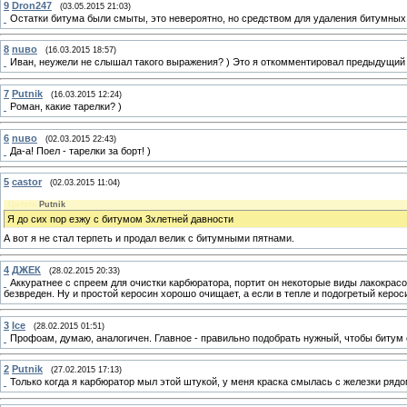
9
Dron247
(03.05.2015 21:03)
Остатки битума были смыты, это невероятно, но средством для удаления битумных 
8
nuвo
(16.03.2015 18:57)
Иван, неужели не слышал такого выражения? ) Это я откомментировал предыдущий 
7
Putnik
(16.03.2015 12:24)
Роман, какие тарелки? )
6
nuвo
(02.03.2015 22:43)
Да-а! Поел - тарелки за борт! )
5
castor
(02.03.2015 11:04)
Цитата
Putnik
Я до сих пор езжу с битумом 3хлетней давности
А вот я не стал терпеть и продал велик с битумными пятнами.
4
ДЖЕК
(28.02.2015 20:33)
Аккуратнее с спреем для очистки карбюратора, портит он некоторые виды лакокрасо
безвреден. Ну и простой керосин хорошо очищает, а если в тепле и подогретый керо
3
Ice
(28.02.2015 01:51)
Профоам, думаю, аналогичен. Главное - правильно подобрать нужный, чтобы битум о
2
Putnik
(27.02.2015 17:13)
Только когда я карбюратор мыл этой штукой, у меня краска смылась с железки рядо