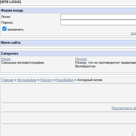
[
SITE LOGO
]
Форма входа
Логин:
Пароль:
запомнить
Заб
Меню сайта
Categories
Юмор
Прочее
Смешные велофотографии
Разное, что не противоречит правилам
ВелоБратска
Главная
»
Фотоальбом
»
Прочее
»
РазноБайки
» Холодный велик
Просмотреть ф