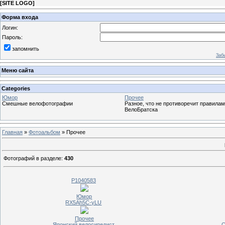
[
SITE LOGO
]
Форма входа
Логин:
Пароль:
запомнить
Заб
Меню сайта
Categories
Юмор
Прочее
Смешные велофотографии
Разное, что не противоречит правилам
ВелоБратска
Главная
»
Фотоальбом
» Прочее
Фотографий в разделе
:
430
P1040583
Юмор
RX5Ah5C-yLU
Прочее
Японский велосипедист
С