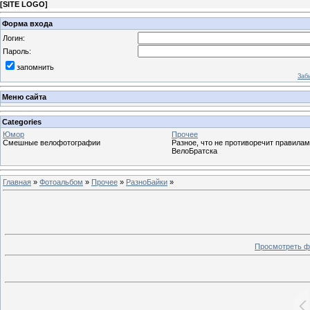
[
SITE LOGO
]
Форма входа
Логин:
Пароль:
запомнить
Заб
Меню сайта
Categories
Юмор
Прочее
Смешные велофотографии
Разное, что не противоречит правилам
ВелоБратска
Главная
»
Фотоальбом
»
Прочее
»
РазноБайки
»
Просмотреть ф