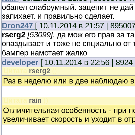
обапел слабоумный. зацепит не дай 
запихает. и правильно сделает.
Dron247
[ 10.11.2014 в 21:57 | 89500
rserg2
[53099]
, да мож его прав за 
опаздывает и тоже не спциально от 
бампер намотает жалко
developer
[ 10.11.2014 в 22:56 | 892
Цитата
rserg2
(
)
Раз в неделю или в две наблюдаю в
Цитата
rain
(
)
Отличительная особенность - при по
увеличивает скорость и уходит в от