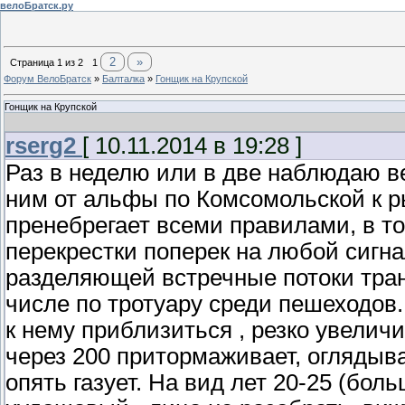
велоБратск.ру
2
»
Страница
1
из
2
1
Форум ВелоБратск
»
Балталка
»
Гонщик на Крупской
Гонщик на Крупской
rserg2
[ 10.11.2014 в 19:28 ]
Раз в неделю или в две наблюдаю ве
ним от альфы по Комсомольской к ры
пренебрегает всеми правилами, в т
перекрестки поперек на любой сигна
разделяющей встречные потоки тран
числе по тротуару среди пешеходов.
к нему приблизиться , резко увеличи
через 200 притормаживает, оглядывае
опять газует. На вид лет 20-25 (бол