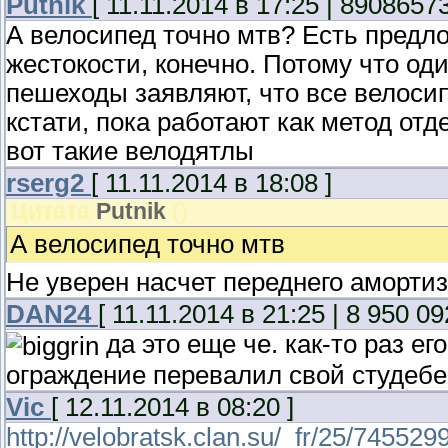
Putnik
[ 11.11.2014 в 17:25 | 8908657
А велосипед точно мтв? Есть предл
жестокости, конечно. Потому что оди
пешеходы заявляют, что все велоси
кстати, пока работают как метод от
вот такие велодятлы
rserg2
[ 11.11.2014 в 18:08 ]
Цитата
Putnik
(
)
А велосипед точно мтв
Не уверен насчет переднего амортиза
DAN24
[ 11.11.2014 в 21:25 | 8 950 09
да это еще че. как-то раз ег
ограждение перевалил свой студебе
Vic
[ 12.11.2014 в 08:20 ]
http://velobratsk.clan.su/_fr/25/7455299