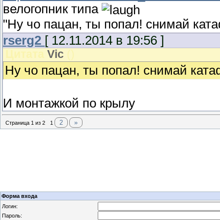
велогопник типа
"Ну чо пацан, ты попал! снимай кат
rserg2
[ 12.11.2014 в 19:56 ]
Цитата
Vic
(
)
Ну чо пацан, ты попал! снимай кат
И монтажкой по крылу
2
»
Страница
1
из
2
1
Форма входа
Логин:
Пароль: