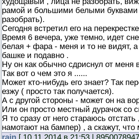
худощавый , лица не разобрать, виж
рамой и большими белыми буквами на
разобрать).
Сегодня встретил его на перекрестк
Время 6 вечера, уже темно, идет сне
белая + фара - меня и то не видят, 
башке и подавно .
Ну он как обычно сдриснул от меня в
Так вот о чем это я ......
Может кто-нибудь его знает? Так пер
езжу ( просто так получается).
А с другой стороны - может он на в
Или он просто местный дурачок со 
Я то сразу от него стараюсь отстать 
намотают на бампер) , а скажут, что
rain
[ 10.11.2014 в 21:53 | 8950078947