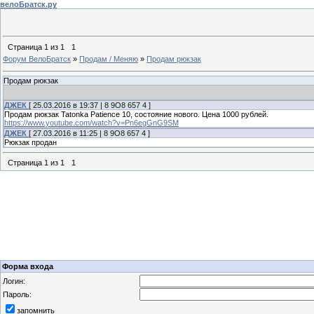
велоБратск.ру
Страница
1
из
1
1
Форум ВелоБратск
»
Продам / Меняю
»
Продам рюкзак
Продам рюкзак
ДЖЕК
[ 25.03.2016 в 19:37 | 8 9О8 657 4 ]
Продам рюкзак Tatonka Patience 10, состояние нового. Цена 1000 рублей.
https://www.youtube.com/watch?v=Pn6egGnG9SM
ДЖЕК
[ 27.03.2016 в 11:25 | 8 9О8 657 4 ]
Рюкзак продан
Страница
1
из
1
1
Форма входа
Логин:
Пароль:
запомнить