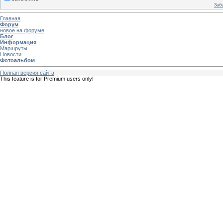
Заб
Главная
Форум
новое на форуме
Блог
Информация
Маршруты
Новости
Фотоальбом
Полная версия сайта
This feature is for Premium users only!