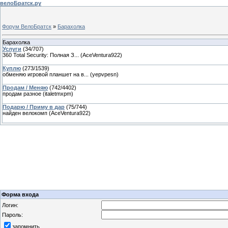
велоБратск.ру
Форум ВелоБратск
»
Барахолка
Барахолка
Услуги
(
34
/
707
)
360 Total Security: Полная З...
(
AceVentura922
)
Куплю
(
273
/
1539
)
обменяю игровой планшет на в...
(
yepvpesn
)
Продам / Меняю
(
742
/
4402
)
продам разное
(
italetmxpm
)
Подарю / Приму в дар
(
75
/
744
)
найден велокомп
(
AceVentura922
)
Форма входа
Логин:
Пароль:
запомнить