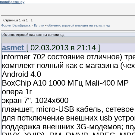
велоБратск.ру
Страница
1
из
1
1
Форум ВелоБратск
»
Куплю
»
обменяю игровой планшет на велосипед
обменяю игровой планшет на велосипед
asmet
[ 02.03.2013 в 21:14 ]
informer 702 состояние отличное) тр
комплект полный как с магазина (чех
Android 4.0
BoxChip A10 1000 МГц Mali-400 MP
опера 1г
экран 7", 1024x600
планшет, micro-USB кабель, сетевое 
для потключение внешних usb устрой
поддержка внешних 3G-модемов; под