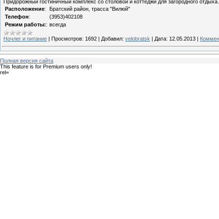
Придорожный гостиничный комплекс со столовой и коттеджи для загородного отдыха.
Расположение
:
Братский район, трасса "Вилюй"
Телефон
:
(3953)402108
Режим работы
:
:
всегда
Ночлег и питание
|
Просмотров:
1692
|
Добавил:
velobratsk
|
Дата:
12.05.2013
|
Коммен
Полная версия сайта
This feature is for Premium users only!
rel=