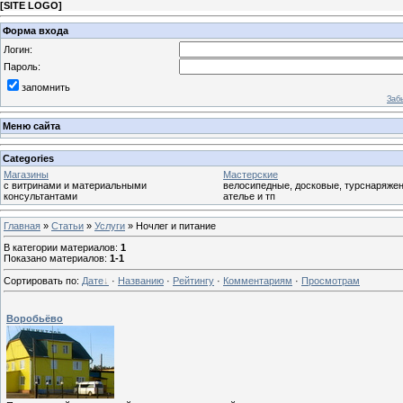
[
SITE LOGO
]
Форма входа
Логин:
Пароль:
запомнить
Заб
Меню сайта
Categories
Магазины
Мастерские
с витринами и материальными
велосипедные, досковые, турснаряжен
консультантами
ателье и тп
Главная
»
Статьи
»
Услуги
» Ночлег и питание
В категории материалов
:
1
Показано материалов
:
1-1
Сортировать по
:
Дате
·
Названию
·
Рейтингу
·
Комментариям
·
Просмотрам
Воробьёво