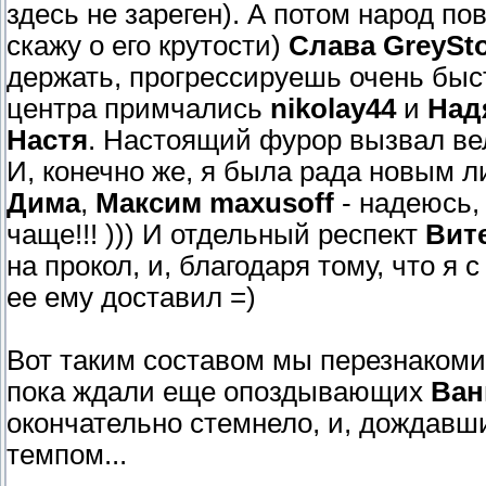
здесь не зареген). А потом народ по
скажу о его крутости)
Слава GreySt
держать, прогрессируешь очень быс
центра примчались
nikolay44
и
Над
Настя
. Настоящий фурор вызвал в
И, конечно же, я была рада новым 
Дима
,
Максим maxusoff
- надеюсь,
чаще!!! ))) И отдельный респект
Вит
на прокол, и, благодаря тому, что я 
ее ему доставил =)
Вот таким составом мы перезнакоми
пока ждали еще опоздывающих
Ван
окончательно стемнело, и, дождавш
темпом...