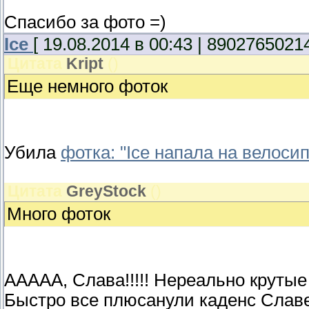
Спасибо за фото =)
Ice
[ 19.08.2014 в 00:43 | 89027650214
Цитата
Kript
(
)
Еще немного фоток
Убила
фотка: "Ice напала на велоси
Цитата
GreyStock
(
)
Много фоток
ААААА, Слава!!!!! Нереально крутые 
Быстро все плюсанули каденс Славе