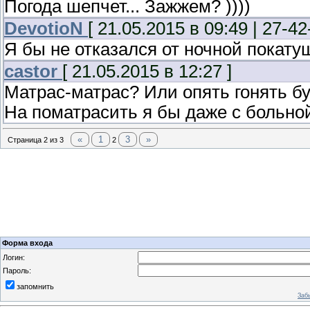
Погода шепчет... Зажжем? ))))
DevotioN
[ 21.05.2015 в 09:49 | 27-42
Я бы не отказался от ночной покатуш
castor
[ 21.05.2015 в 12:27 ]
Матрас-матрас? Или опять гонять б
На поматрасить я бы даже с больной
«
1
3
»
Страница
2
из
3
2
Форма входа
Логин:
Пароль:
запомнить
Заб