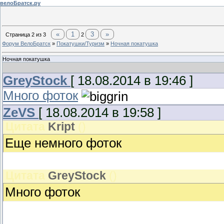
велоБратск.ру
«
1
3
»
Страница
2
из
3
2
Форум ВелоБратск
»
Покатушки/Туризм
»
Ночная покатушка
Ночная покатушка
GreyStock
[ 18.08.2014 в 19:46 ]
Много фоток
ZeVS
[ 18.08.2014 в 19:58 ]
Цитата
Kript
(
)
Еще немного фоток
Цитата
GreyStock
(
)
Много фоток