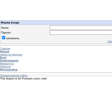
Форма входа
Логин:
Пароль:
запомнить
Заб
Главная
Форум
новое на форуме
Блог
Информация
Маршруты
Новости
Фотоальбом
Полная версия сайта
This feature is for Premium users only!