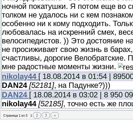
ночной покатушки. Я потом еще во сн
толком не удалось ни с кем познаком
особенно ни к кому подходить. Толь
любовалась на искренний смех, ве
велосипедистов. )) Это достояние на
не просиживает свою жизнь в барах,
счастливы, дорогие Велобратские. 
мне радостные моменты жизни.
nikolay44
[ 18.08.2014 в 01:54 | 8950
DAN24
[52181]
, на Падунке?)))
DAN24
[ 18.08.2014 в 03:02 | 8 950 09
nikolay44
[52185]
, точно есть же пл
2
3
»
Страница
1
из
3
1