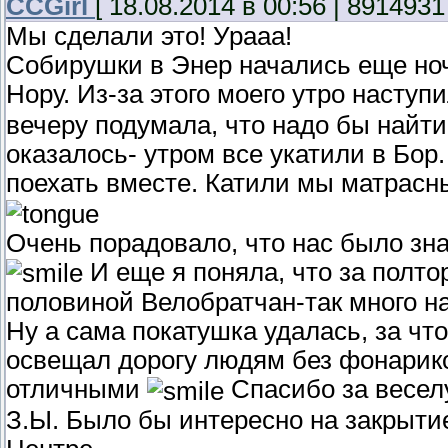
CCGirl
[ 18.08.2014 в 00:56 | 8914931
Мы сделали это! Урааа!
Собирушки в Энер начались еще ноч
Нору. Из-за этого моего утро наступ
вечеру подумала, что надо бы найти
оказалось- утром все укатили в Бор
поехать вместе. Катили мы матрас
Очень порадовало, что нас было зн
И еще я поняла, что за полтор
половиной Велобратчан-так много н
Ну а сама покатушка удалась, за ч
освещал дорогу людям без фонарико
отличными
Спасибо за весел
З.Ы. Было бы интересно на закрытие