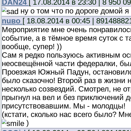
DAN24
[ 17.08.2014 в 23:30 | 8 950 09
ну о том что по дороге домой я
nuвo
[ 18.08.2014 в 00:45 | 89148882
Мероприятие мне очень понравилось!
событие, а в тёмное время суток с 
вообще, супер! ))
Сам я редко пользуюсь активным о
неосвещённой части федералки, бы
Проезжая Южный Падун, остановился
было сказочно! Второй раз в жизни
несколько созвездий. Смотрел, не от
прыгнул на вел и без приключений 
присутствовавшим. Мы - молодцы!
(кстати, сколько нас всего было? М
)