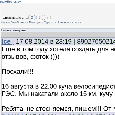
велоБратск.ру
2
3
»
Страница
1
из
3
1
Форум ВелоБратск
»
Покатушки/Туризм
»
Ночная покатушка
Ночная покатушка
Ice
[ 17.08.2014 в 23:19 | 89027650214
Еще в том году хотела создать для 
отзывов, фоток ))))
Поехали!!!
16 августа в 22.00 куча велосипедис
ГЭС. Мы накатали около 15 км, кучу
Ребята, не стесняемся, пишем!!! От 