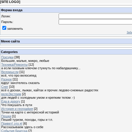
[
SITE LOGO
]
Форма входа
Логин:
Пароль:
запомнить
Заб
Меню сайта
Categories
Поездки
[38]
Большие, малые, микро, любые
Техника/Ремонты
[12]
а если газовым ключом стукнуть по набалдашнику...
Веломысли
[11]
всё, что про велосипед
Разное
[11]
вдруг захотелось сказать
Снег
[10]
всё о досках, лыжах, кайтах и прочих ледово-снежных радостях
велоЭкстрим
[2]
для людей с холодным умом и крепким телом :-)
Еда в дорогу
[1]
Что покушать в пути
История и география
[2]
Точки на карте с интересной историей
Пешки
[1]
Пеший туризм, походы, горы и т.п.
Привет! это я!
[6]
Рассказываем здесь о себе
События Братска
[7]