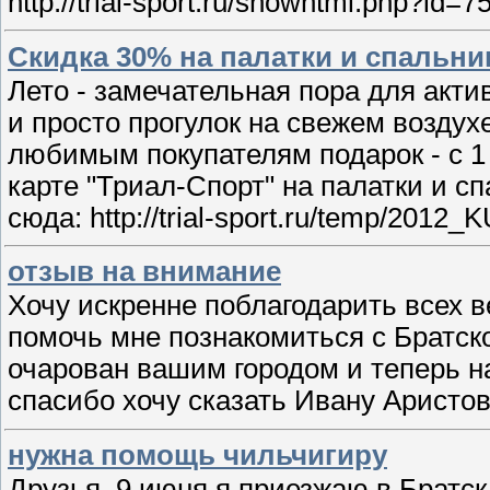
http://trial-sport.ru/showhtml.php?id
Скидка 30% на палатки и спальни
Лето - замечательная пора для акти
и просто прогулок на свежем воздух
любимым покупателям подарок - с 1
карте "Триал-Спорт" на палатки и с
сюда: http://trial-sport.ru/temp/2012_K
отзыв на внимание
Хочу искренне поблагодарить всех 
помочь мне познакомиться с Братско
очарован вашим городом и теперь н
спасибо хочу сказать Ивану Аристову
нужна помощь чильчигиру
Друзья, 9 июня я приезжаю в Братск