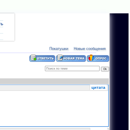
ть
ум:
План соревнований 2012 года.
новости:
08.
Покатушки
Новые сообщения
цитата