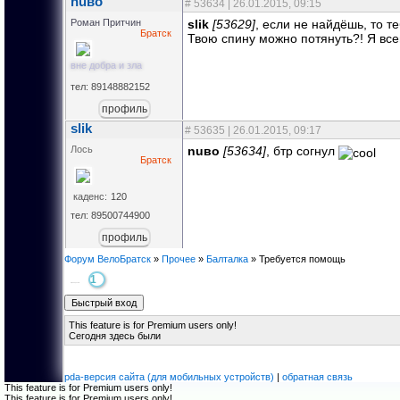
nuвo
#
53634
| 26.01.2015, 09:15
Роман Притчин
slik
[53629]
, если не найдёшь, то т
Братск
Твою спину можно потянуть?! Я всег
вне добра и зла
тел: 89148882152
профиль
slik
#
53635
| 26.01.2015, 09:17
Лось
nuвo
[53634]
, бтр согнул
Братск
каденс:
120
тел: 89500744900
профиль
Форум ВелоБратск
»
Прочее
»
Балталка
»
Требуется помощь
1
Страница
1
из
1
This feature is for Premium users only!
Сегодня здесь были
pda-версия сайта (для мобильных устройств)
|
обратная связь
This feature is for Premium users only!
This feature is for Premium users only!