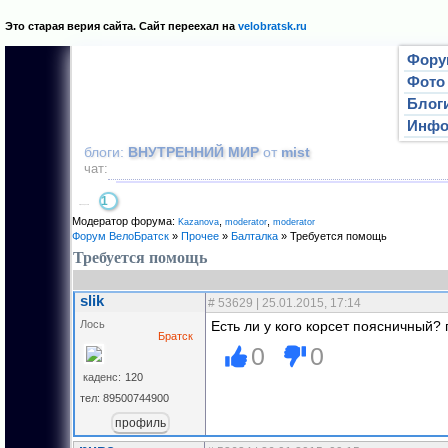
Это старая верия сайта. Сайт переехал на
velobratsk.ru
Фору
Фото
Блог
Инф
блоги:
ВНУТРЕННИЙ МИР
от
mist
чат:
1
Страница
1
из
1
Модератор форума:
,
,
Kazanova
moderator
mоderator
Форум ВелоБратск
»
Прочее
»
Балталка
»
Требуется помощь
Требуется помощь
slik
#
53629
| 25.01.2015, 17:14
Лось
Есть ли у кого корсет поясничный? 
Братск
0
0
каденс:
120
тел: 89500744900
профиль