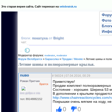
Это старая верия сайта. Сайт переехал на
velobratsk.ru
Фору
Фото
Блог
Инф
блоги:
покатуха
от
Bright
чат:
1
Страница
1
из
1
Модератор форума:
,
moderator
mоderator
Форум ВелоБратск
»
Барахолка
»
Продам / Меняю
»
Летние шины и полн
Летние шины и полноразмерные крылья.
nuвo
#
56024
| 07.04.2016, 00:29
Роман Притчин
Приветствую!
Братск
Продам комплект полноразмерных 
Состояние - хорошее. Ширина 53 мм
вне добра и зла
В дополнении к крыльям продаются 
http://www.chainreactioncycles.com/r
тел: 89148882152
Покрышки очень мягкие на ходу, не 
0
0