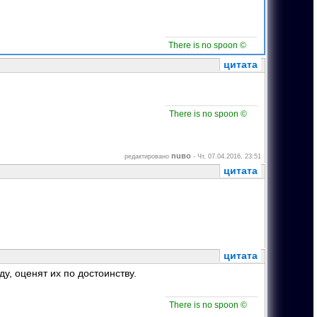
There is no spoon ©
цитата
There is no spoon ©
nuвo
редактировано
-
Чт, 07.04.2016, 23:51
цитата
цитата
у, оценят их по достоинству.
There is no spoon ©