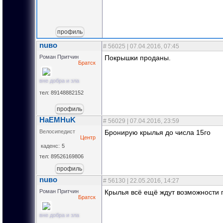
профиль
nuвo
#
56025
| 07.04.2016, 07:45
Роман Притчин
Покрышки проданы.
Братск
вне добра и зла
тел: 89148882152
профиль
HaEMHuK
#
56029
| 07.04.2016, 23:59
Велосипедист
Бронирую крылья до числа 15го
Центр
каденс:
5
тел: 89526169806
профиль
nuвo
#
56130
| 22.05.2016, 14:27
Роман Притчин
Крылья всё ещё ждут возможности пр
Братск
вне добра и зла