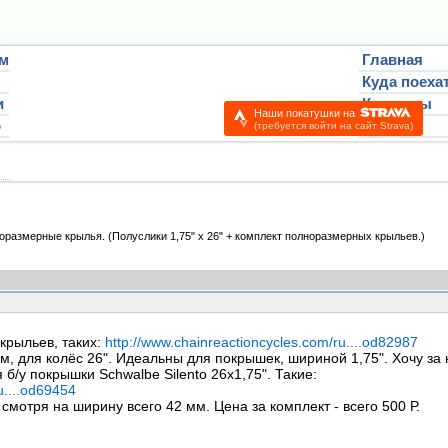
м
Главная
Куда поеха
и
Контакты
Наши покатушки на
о
Вход
(требуется войти на сайт Strava)
чтиво:
Ночлег и питание:
Воробьёво
футб
оразмерные крылья.
(Полуслики 1,75" х 26" + комплект полноразмерных крыльев.)
крыльев, таких:
http://www.chainreactioncycles.com/ru....od82987
, для колёс 26". Идеальны для покрышек, шириной 1,75". Хочу за н
б/у покрышки Schwalbe Silento 26x1,75". Такие:
u....od69454
смотря на ширину всего 42 мм. Цена за комплект - всего 500 Р.