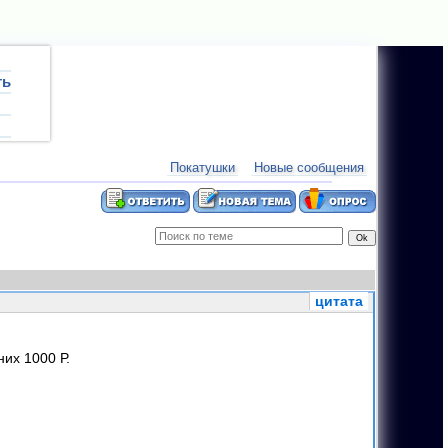
ть
лки:
Карамба - дизайнерский футболки в Братске.
новости:
09.1
Покатушки
Новые сообщения
цитата
их 1000 Р.