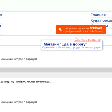
м
Главная
Куда поеха
и
Контакты
Наши покатушки на
о
Вход
(требуется войти на сайт Strava)
чтиво:
Магазины:
Х-Мастер
фор
Спонсор раздела
Магазин "Еда в дорогу"
Сухпайки, сублиматы, продукты, аксессуары.
Бикейский матрас с парадом
апед. ну только если путника..
Бикейский матрас с парадом