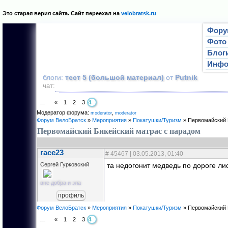
Это старая верия сайта. Сайт переехал на
velobratsk.ru
Фору
Фото
Блог
Инф
блоги:
тест 5 (большой материал)
от
Putnik
чат:
4
«
1
2
3
Страница
4
из
4
Модератор форума:
,
moderator
mоderator
Форум ВелоБратск
»
Мероприятия
»
Покатушки/Туризм
»
Первомайский 
Первомайский Бикейский матрас с парадом
race23
#
45467
| 03.05.2013, 01:40
Сергей Гурковский
та недогонит медведь по дороге лис
вне добра и зла
профиль
Форум ВелоБратск
»
Мероприятия
»
Покатушки/Туризм
»
Первомайский 
4
«
1
2
3
Страница
4
из
4