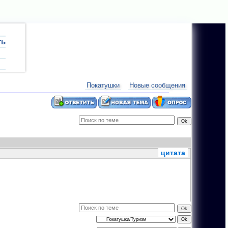
ть
ум:
План соревнований 2012 года.
новости:
18.1
Покатушки
Новые сообщения
цитата