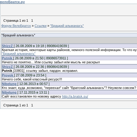
велоБратск.ру
Страница
1
из
1
1
Форум ВелоБратск
»
Ссылки
»
"Брацкий альманахъ"
"Брацкий альманахъ"
ShizzZ
[ 26.08.2009 в 19:18 | 89086419039 ]
Краткая история, некоторые карты районов, немного полезной информации. То что ну
"Брацкий альманахъ"
Putnik
[ 26.08.2009 в 21:50 | 89086573911 ]
Ничего не понятно... Или ссылку забыл или мысль не раскрыл
ShizzZ
[ 26.08.2009 в 22:36 | 89086419039 ]
Putnik
[10801]
, ссылку забыл, пардон. исправил.
Provok
[ 27.08.2009 в 23:54 ]
Ничего себе, какой классный ресурс!!!
Nibelung
[ 12.06.2013 в 00:57 ]
Кто знает, куда ,возможно, "переехал" сайт "Братский альманахъ"? Неужели совсем?
Nibelung
[ 17.11.2015 в 13:11 ]
Сайт восстановлен по новому адресу
http://a.bratsk.su/
Страница
1
из
1
1