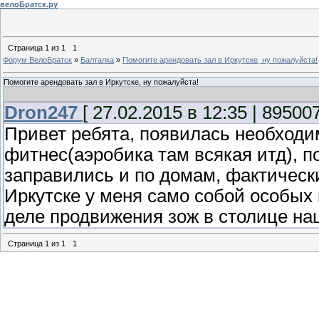
велоБратск.ру
Страница
1
из
1
1
Форум ВелоБратск
»
Балталка
»
Помогите арендовать зал в Иркутске, ну пожалуйста!
Помогите арендовать зал в Иркутске, ну пожалуйста!
Dron247
[ 27.02.2015 в 12:35 | 89500
Привет ребята, появилась необходим
фитнес(аэробика там всякая итд), 
заправились и по домам, фактически
Иркутске у меня само собой особых 
деле продвижения зож в столице на
Страница
1
из
1
1