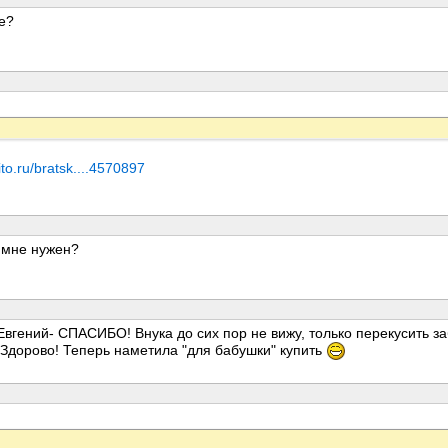
е?
ito.ru/bratsk....4570897
 мне нужен?
Евгений- СПАСИБО! Внука до сих пор не вижу, только перекусить за
. Здорово! Теперь наметила "для бабушки" купить