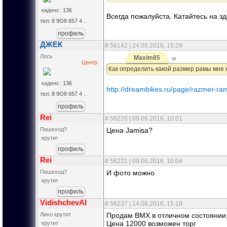
каденс:
136
Всегда пожалуйста. Катайтесь на з
тел: 8 9О8 657 4 ..
профиль
ДЖЕК
#
56142
| 24.05.2016, 15:29
Лось
Maxim85
Цитата
(
)
Центр
Как определить какой размер рамы мне
каденс:
136
http://dreambikes.ru/page/razmer-ra
тел: 8 9О8 657 4 ..
профиль
Rei
#
56220
| 09.06.2016, 10:01
Пешеход?
Цена Jamisa?
крутит
профиль
Rei
#
56221
| 09.06.2016, 10:04
Пешеход?
И фото можно
крутит
профиль
VidishchevAI
#
56237
| 14.06.2016, 15:18
Лихо крутит
Продам BMX в отличном состоянии,
Цена 12000 возможен торг
крутит