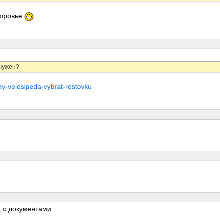
доровье
 нужен?
my-velosipeda-vybrat-rostovku
 с документами