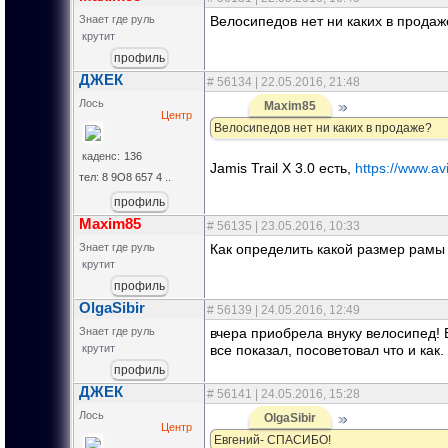
Знает где руль
Велосипедов нет ни каких в продаж
крутит
профиль
ДЖЕК
#
56134
| 22.05.2016, 21:48
Лось
Maxim85
Цитата
(
)
Центр
Велосипедов нет ни каких в продаже?
каденс:
136
Jamis Trail X 3.0 есть,
https://www.av
тел: 8 9О8 657 4 ..
профиль
Maxim85
#
56135
| 23.05.2016, 10:33
Знает где руль
Как определить какой размер рамы
крутит
профиль
OlgaSibir
#
56139
| 24.05.2016, 12:49
Знает где руль
вчера приобрела внуку велосипед! 
все показал, посоветовал что и как
крутит
профиль
ДЖЕК
#
56141
| 24.05.2016, 15:28
Лось
OlgaSibir
Цитата
(
)
Центр
Евгений- СПАСИБО!