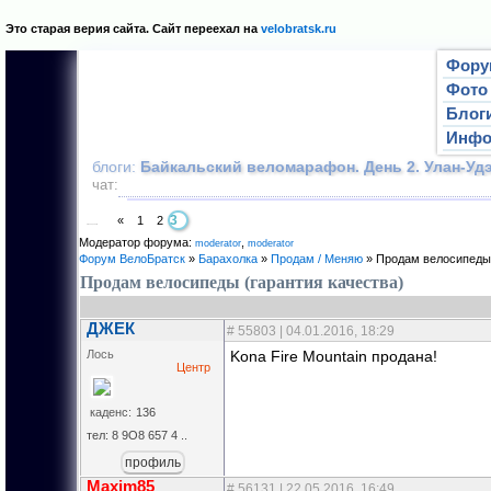
Это старая верия сайта. Сайт переехал на
velobratsk.ru
Фору
Фото
Блог
Инф
блоги:
Байкальский веломарафон. День 2. Улан-Удэ
чат:
3
«
1
2
Страница
3
из
3
Модератор форума:
,
moderator
mоderator
Форум ВелоБратск
»
Барахолка
»
Продам / Меняю
»
Продам велосипеды 
Продам велосипеды (гарантия качества)
ДЖЕК
#
55803
| 04.01.2016, 18:29
Лось
Kona Fire Mountain продана!
Центр
каденс:
136
тел: 8 9О8 657 4 ..
профиль
Maxim85
#
56131
| 22.05.2016, 16:49