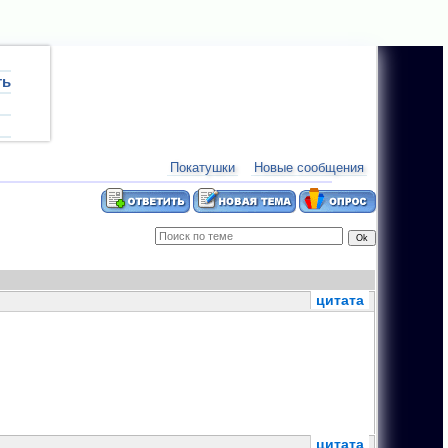
ть
?
ум:
Приглашаю прокатиться.
новости:
12.0
Покатушки
Новые сообщения
цитата
цитата