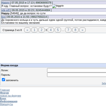
Happy
[ 07.05.2015 в 17:13 | 89836909378 ]
Я еду. Главный вопрос: остановки будут?
vtk-off
[ 09.05.2015 в 20:23 | 8245444884 ]
Happy
[54646]
, да да вопрос по сути
Ice
[ 09.05.2015 в 21:55 | 89027650214 ]
До порожского кольца и и чуть дальше едем одной группой, потом распадаемся, кажд
Остановки по вашему желанию
«
1
2
4
5
7
8
»
Страница
3
из
8
3
…
Форма входа
Логин:
Пароль:
запомнить
Заб
Главная
Форум
новое на форуме
Блог
Информация
Маршруты