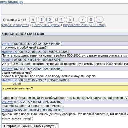
велоБратск.ру
«
1
2
4
5
7
8
»
Страница
3
из
8
3
…
Форум ВелоБратск
»
Покатушки/Туризм
»
Воробьёвка 2015 (30-31 мая)
Воробьёвка 2015 (30-31 мая)
vtk-off
[ 06.05.2015 в 20:42 | 8245444884 ]
что нужно с собой чтоб ехать?
HaEMHuK
[ 06.05.2015 в 21:20 | 89526169806 ]
Попить, покушать, денег на ночлег в районе 500-1000, энтузиазм и силы отмахать ки
Putnik
[ 06.05.2015 в 21:44 | 89086573911 ]
vtk-off
[54621]
, себя, позитив, чуток денег (рекомендую иметь ближе к 1000, чтобы 
vtk-off
[ 06.05.2015 в 22:12 | 8245444884 ]
в рем комплект что?
если с выходными все хорошо то поеду. точно скажу за неделю.
HaEMHuK
[ 06.05.2015 в 23:07 | 89526169806 ]
Цитата
vtk-off
(
)
в рем комплект что?
набор шестигранников, ключ какой удобнее, так же несколько заплаток пригодится. АП
vtk-off
[ 07.05.2015 в 00:14 | 8245444884 ]
спасибо за совет. а прокатиться хочется...
Putnik
[ 07.05.2015 в 01:49 | 89086573911 ]
Думаю, числ после 15го начнём денежку собирать. Кто первый заплатил, тот первый 
волонтёр-счетовод? )