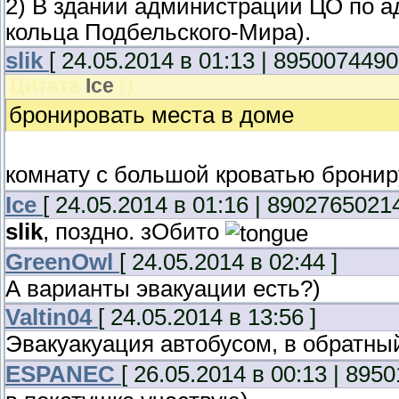
2) В здании администрации ЦО по ад
кольца Подбельского-Мира).
slik
[ 24.05.2014 в 01:13 | 8950074490
Цитата
Ice
(
)
бронировать места в доме
комнату с большой кроватью брони
Ice
[ 24.05.2014 в 01:16 | 89027650214
slik
, поздно. зОбито
GreenOwl
[ 24.05.2014 в 02:44 ]
А варианты эвакуации есть?)
Valtin04
[ 24.05.2014 в 13:56 ]
Эвакуакуация автобусом, в обратны
ESPANEC
[ 26.05.2014 в 00:13 | 895