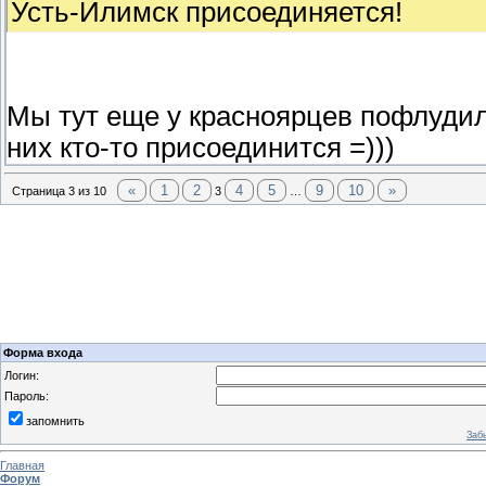
Усть-Илимск присоединяется!
Мы тут еще у красноярцев пофлудили
них кто-то присоединится =)))
«
1
2
4
5
9
10
»
Страница
3
из
10
3
…
Форма входа
Логин:
Пароль:
запомнить
Заб
Главная
Форум