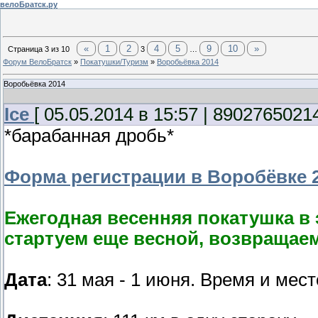
велоБратск.ру
«
1
2
4
5
9
10
»
Страница
3
из
10
3
…
Форум ВелоБратск
»
Покатушки/Туризм
»
Воробьёвка 2014
Воробьёвка 2014
Ice
[ 05.05.2014 в 15:57 | 89027650214
*барабанная дробь*
Форма регистрации в Воробёвке 2
Ежегодная весенняя покатушка в 
стартуем еще весной, возвращаем
Дата
: 31 мая - 1 июня. Время и мес