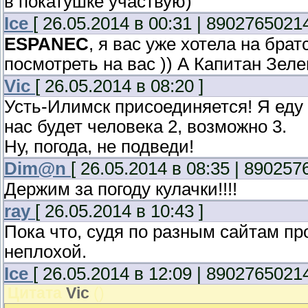
в покатушке участвую)
Ice
[ 26.05.2014 в 00:31 | 89027650214
ESPANEC
, я вас уже хотела на бра
посмотреть на вас )) А Капитан Зел
Vic
[ 26.05.2014 в 08:20 ]
Усть-Илимск присоединяется! Я еду то
нас будет человека 2, возможно 3.
Ну, погода, не подведи!
Dim@n
[ 26.05.2014 в 08:35 | 890257
Держим за погоду кулачки!!!!
ray
[ 26.05.2014 в 10:43 ]
Пока что, судя по разным сайтам пр
неплохой.
Ice
[ 26.05.2014 в 12:09 | 89027650214
Цитата
Vic
(
)