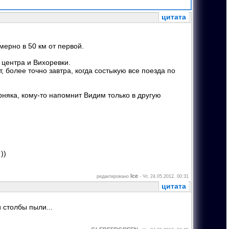
цитата
ерно в 50 км от первой.
 центра и Вихоревки.
 более точно завтра, когда состыкую все поезда по
рняка, кому-то напомнит Видим только в другую
))
Ice
редактировано
-
Чт, 24.05.2012, 00:31
цитата
и столбы пыли...