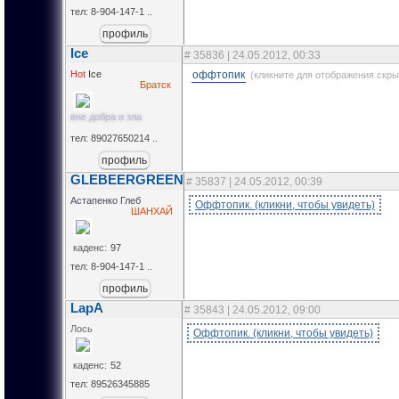
тел: 8-904-147-1 ..
профиль
Ice
#
35836
| 24.05.2012, 00:33
Hot
Ice
оффтопик
(кликните для отображения скры
Братск
вне добра и зла
тел: 89027650214 ..
профиль
GLEBEERGREEN
#
35837
| 24.05.2012, 00:39
Астапенко Глеб
ШАНХАЙ
каденс:
97
тел: 8-904-147-1 ..
профиль
LapA
#
35843
| 24.05.2012, 09:00
Лось
каденс:
52
тел: 89526345885