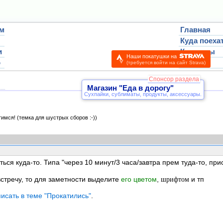
м
Главная
Куда поеха
и
Контакты
Наши покатушки на
о
Вход
(требуется войти на сайт Strava)
чтиво:
Точки на карте:
Туры в Масейо, Бразилия
фор
Спонсор раздела
Магазин "Еда в дорогу"
Сухпайки, сублиматы, продукты, аксессуары.
тимся!
(темка для шустрых сборов :-))
ться куда-то. Типа "через 10 минут/3 часа/завтра прем туда-то, пр
стречу, то для заметности выделите
его цветом
,
и тп
шрифтом
писать в теме "Прокатились"
.