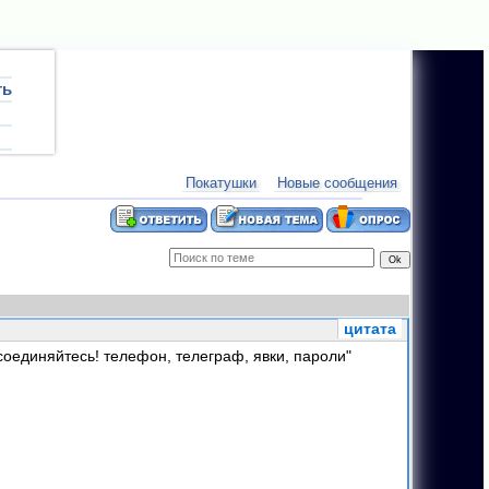
ть
ум:
План соревнований 2012 года.
новости:
27.
Покатушки
Новые сообщения
цитата
исоединяйтесь! телефон, телеграф, явки, пароли"