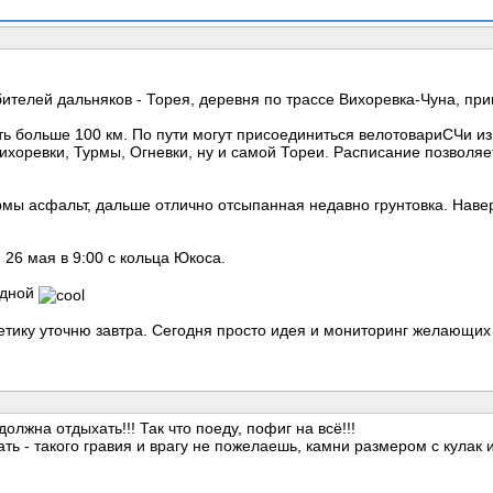
елей дальняков - Торея, деревня по трассе Вихоревка-Чуна, прим
уть больше 100 км. По пути могут присоединиться велотовариСЧи из
хоревки, Турмы, Огневки, ну и самой Тореи. Расписание позволяет,
рмы асфальт, дальше отлично отсыпанная недавно грунтовка. Наве
 26 мая в 9:00 с кольца Юкоса.
одной
етику уточню завтра. Сегодня просто идея и мониторинг желающих 
должна отдыхать!!! Так что поеду, пофиг на всё!!!
ать - такого гравия и врагу не пожелаешь, камни размером с кулак 