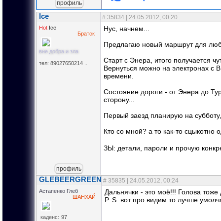
профиль
Ice
#
35834
| 24.05.2012, 00:20
Hot
Ice
Нус, начнем...
Братск
Предлагаю новый маршрут для любит
вне добра и зла
Старт с Энера, итого получается ч
тел: 89027650214 ..
Вернуться можно на электронах с Ви
времени.
Состояние дороги - от Энера до Ту
сторону...
Первый заезд планирую на субботу,
Кто со мной? а то как-то сцыкотно 
ЗЫ: детали, пароли и прочую конкр
профиль
GLEBEERGREEN
#
35835
| 24.05.2012, 00:24
Астапенко Глеб
Дальнячки - это моё!!! Голова тоже 
ШАНХАЙ
P. S. вот про видим то лучше умолч
каденс:
97