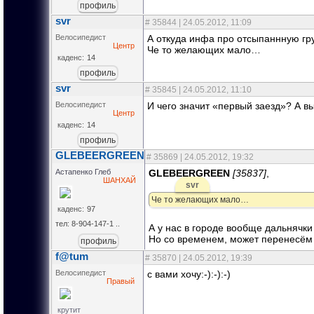
профиль
svr
#
35844
| 24.05.2012, 11:09
Велосипедист
А откуда инфа про отсыпаннную гр
Центр
Че то желающих мало…
каденс:
14
профиль
svr
#
35845
| 24.05.2012, 11:10
Велосипедист
И чего значит «первый заезд»? А вы
Центр
каденс:
14
профиль
GLEBEERGREEN
#
35869
| 24.05.2012, 19:32
Астапенко Глеб
GLEBEERGREEN
[35837]
,
ШАНХАЙ
svr
Quote
(
)
Че то желающих мало…
каденс:
97
тел: 8-904-147-1 ..
А у нас в городе вообще дальнячки 
Но со временем, может перенесём ч
профиль
f@tum
#
35870
| 24.05.2012, 19:39
Велосипедист
с вами хочу:-):-):-)
Правый
крутит