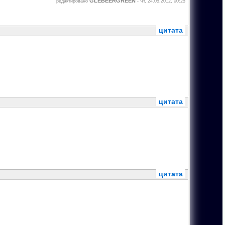
GLEBEERGREEN
редактировано
-
Чт, 24.05.2012, 00:25
цитата
цитата
цитата