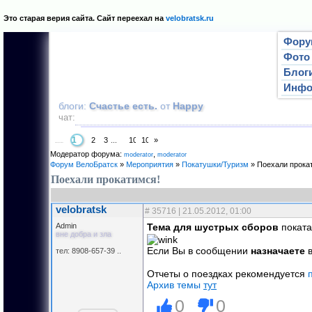
Это старая верия сайта. Сайт переехал на
velobratsk.ru
Фору
Фото
Блог
Инф
блоги:
Счастье есть.
от
Happy
чат:
1
2
3
101
102
»
…
Страница
1
из
102
Модератор форума:
,
moderator
mоderator
Форум ВелоБратск
»
Мероприятия
»
Покатушки/Туризм
»
Поехали прока
Поехали прокатимся!
velobratsk
#
35716
| 21.05.2012, 01:00
Admin
Тема для шустрых сборов
поката
вне добра и зла
Если Вы в сообщении
назначаете
в
тел: 8908-657-39 ..
Отчеты о поездках рекомендуется
Архив темы
тут
0
0