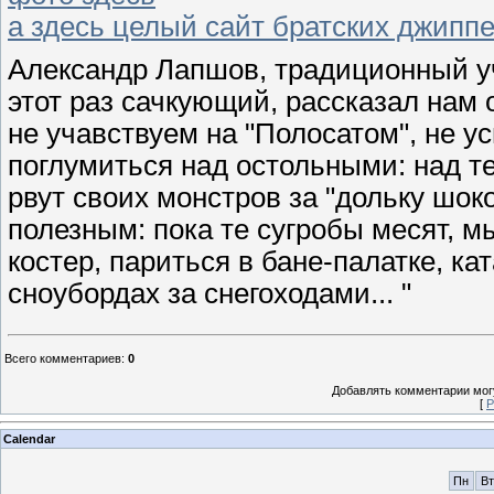
а здесь целый сайт братских джипп
Александр Лапшов, традиционный уч
этот раз сачкующий, рассказал нам
не учавствуем на "Полосатом", не ус
поглумиться над остольными: над те
рвут своих монстров за "дольку шок
полезным: пока те сугробы месят, м
костер, париться в бане-палатке, ка
сноубордах за снегоходами... "
Всего комментариев
:
0
Добавлять комментарии могу
[
Р
Calendar
Пн
Вт