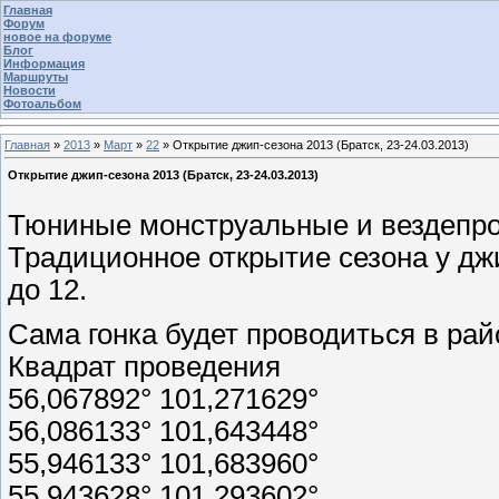
Главная
Форум
новое на форуме
Блог
Информация
Маршруты
Новости
Фотоальбом
Главная
»
2013
»
Март
»
22
» Открытие джип-сезона 2013 (Братск, 23-24.03.2013)
Открытие джип-сезона 2013 (Братск, 23-24.03.2013)
Тюниные монструальные и вездепро
Традиционное открытие сезона у джи
до 12.
Сама гонка будет проводиться в ра
Квадрат проведения
56,067892° 101,271629°
56,086133° 101,643448°
55,946133° 101,683960°
55,943628° 101,293602°