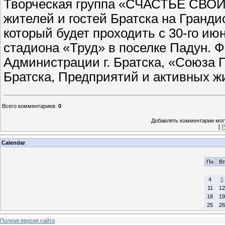
Творческая группа «СЧАСТЬЕ СВОИ
жителей и гостей Братска на Гранд
который будет проходить с 30-го ию
стадиона «Труд» в поселке Падун. 
Администрации г. Братска, «Союза
Братска, Предприятий и активных ж
Всего комментариев
:
0
Добавлять комментарии могу
[
Р
Calendar
Пн
Вт
4
5
11
12
18
19
25
26
Полная версия сайта