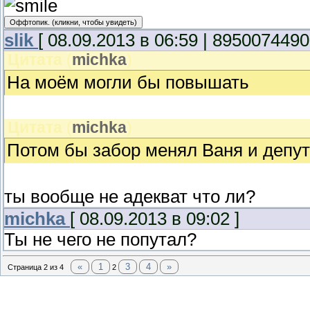
slik
[ 08.09.2013 в 06:59 | 8950074490
Цитата
(
michka
)
На моём могли бы повышать
Цитата
(
michka
)
Потом бы забор менял Ваня и депут
ты вообще не адекват что ли?
michka
[ 08.09.2013 в 09:02 ]
Ты не чего не попутал?
«
1
3
4
»
Страница
2
из
4
2