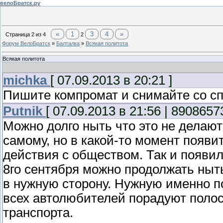
велоБратск.ру
«
1
3
4
»
Страница
2
из
4
2
Форум ВелоБратск
»
Балталка
»
Всякая политота
Всякая политота
michka
[ 07.09.2013 в 20:21 ]
Пишите компромат и снимайте со с
Putnik
[ 07.09.2013 в 21:56 | 8908657
Можно долго ныть что это не делают
самому, но в какой-то момент появ
действия с обществом. Так и появил
8го сентября можно продолжать ныть
в нужную сторону. Нужную именно п
всех автолюбителей порадуют поло
транспорта.