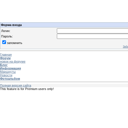
Форма входа
Логин:
Пароль:
запомнить
Заб
Главная
Форум
новое на форуме
Блог
Информация
Маршруты
Новости
Фотоальбом
Полная версия сайта
This feature is for Premium users only!