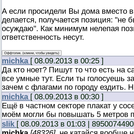
А если просидели Вы дома вместо вы
делается, получается позиция: "не бы
осуждаю". Как минимум нелепая пози
ответственность несут.
michka
[ 08.09.2013 в 00:25 ]
Да кто ноет? Пишут то что есть на с
все умные тут. Если ты голосуешь за
зачем с флагами по городу ездить. 
michka
[ 08.09.2013 в 00:30 ]
Ещё в частном секторе плакат у со
моём могли бы повышать 5 метров 
slik
[ 08.09.2013 в 01:03 | 8950074490
michka
[48326]
, не катайся вообще 