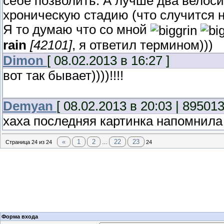
себе позволить. А лучше два велоси
хроническую стадию (что случится 
Я то думаю что со мной
rain
[42101]
, я ответил термином)))
Dimon
[ 08.02.2013 в 16:27 ]
вот так бывает))))!!!!
Demyan
[ 08.02.2013 в 20:03 | 89501
хаха последняя картинка напомнила
«
1
2
22
23
Страница
24
из
24
…
24
Форма входа