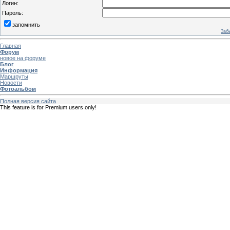
Логин:
Пароль:
запомнить
Заб
Главная
Форум
новое на форуме
Блог
Информация
Маршруты
Новости
Фотоальбом
Полная версия сайта
This feature is for Premium users only!