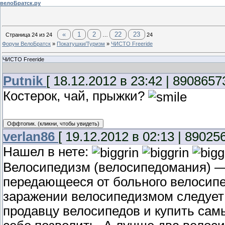
велоБратск.ру
«
1
2
22
23
Страница
24
из
24
…
24
Форум ВелоБратск
»
Покатушки/Туризм
»
ЧИСТО Freeride
ЧИСТО Freeride
Putnik
[ 18.12.2012 в 23:42 | 8908657
Костерок, чай, прыжки?
verlan86
[ 19.12.2012 в 02:13 | 89025
Нашел в нете:
Велосипедизм (велосипедомания) —
передающееся от больного велосип
заражении велосипедизмом следует 
продавцу велосипедов и купить сам