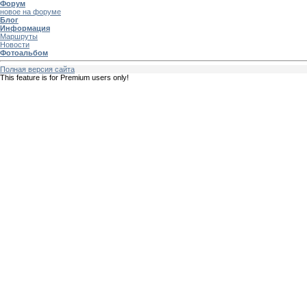
Форум
новое на форуме
Блог
Информация
Маршруты
Новости
Фотоальбом
Полная версия сайта
This feature is for Premium users only!