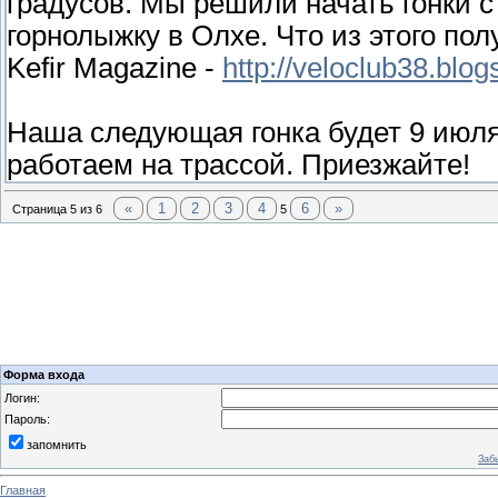
градусов. Мы решили начать гонки 
горнолыжку в Олхе. Что из этого по
Kefir Magazine -
http://veloclub38.blog
Наша следующая гонка будет 9 июля
работаем на трассой. Приезжайте!
«
1
2
3
4
6
»
Страница
5
из
6
5
Форма входа
Логин:
Пароль:
запомнить
Заб
Главная