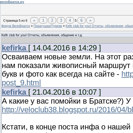
велоБратск.ру
«
1
2
3
4
6
»
Страница
5
из
6
5
Форум ВелоБратск
»
Покатушки/Туризм
»
Kefir club for you! Отчеты, объявления, обще
Kefir club for you! Отчеты, объявления, общение и т.д.
kefirka
[ 14.04.2016 в 14:29 ]
Осваиваем новые земли. На этот раз
нам показали живописный маршрут п
букв и фото как всегда на сайте -
htt
post_9.html
kefirka
[ 21.04.2016 в 10:07 ]
А какие у вас помойки в Братске?) У 
http://veloclub38.blogspot.ru/2016/04/
Кстати, в конце поста инфа о нашей