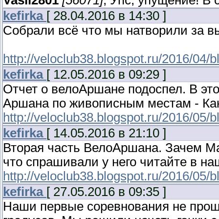
Vasil2801
[56071]
, Упс, упущение! В
kefirka
[ 28.04.2016 в 14:30 ]
Собрали всё что мы натворили за в
http://veloclub38.blogspot.ru/2016/04/
kefirka
[ 12.05.2016 в 09:29 ]
Отчет о велоАршане подоспел. В это
Аршана по живописным местам - Как
http://veloclub38.blogspot.ru/2016/05/b
kefirka
[ 14.05.2016 в 21:10 ]
Вторая часть ВелоАршана. Зачем Ма
что спрашивали у него читайте в н
http://veloclub38.blogspot.ru/2016/05/b
kefirka
[ 27.05.2016 в 09:35 ]
Наши первые соревнования не прош